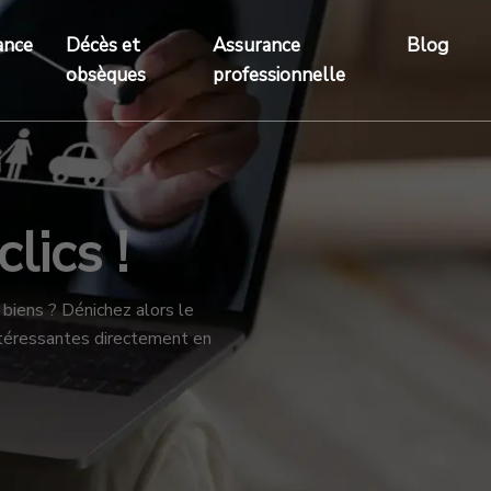
ance
Décès et
Assurance
Blog
obsèques
professionnelle
lics !
biens ? Dénichez alors le
ntéressantes directement en