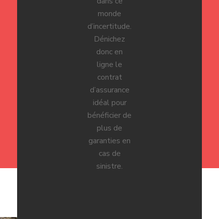
dans ce
monde
d’incertitude.
Dénichez
donc en
ligne le
contrat
d’assurance
idéal pour
bénéficier de
plus de
garanties en
cas de
sinistre.