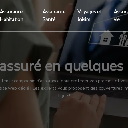
Assurance
Assurance
Voyages et
Assur
Habitation
Santé
loisirs
vie
assuré en quelques c
ellente compagnie d’assurance pour protéger vos proches et vos 
n site web dédié ! Les experts vous proposent des couvertures i
ligne !