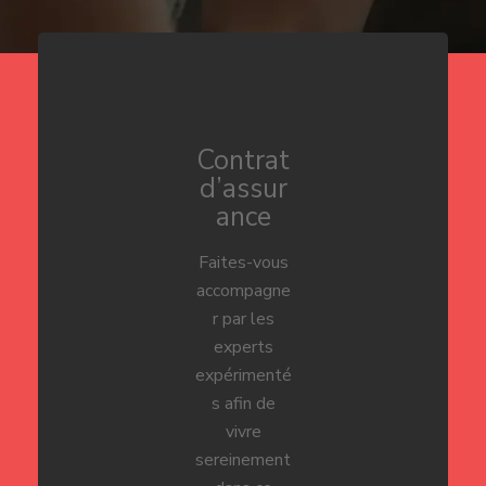
Contrat
d’assur
ance
Faites-vous
accompagne
r par les
experts
expérimenté
s afin de
vivre
sereinement