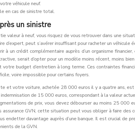
votre véhicule neuf.
e en cas de sinistre total.
près un sinistre
tie valeur à neuf, vous risquez de vous retrouver dans une situa
dire d’expert, peut s’avérer insuffisant pour racheter un véhicule
ourir à un crédit complémentaire auprès d’un organisme financier,
tractive, serait d’opter pour un modèle moins récent, moins bien
et votre budget d’entretien à long terme. Ces contraintes fin
cile, voire impossible pour certains foyers.
route et votre voiture, achetée 28 000 euros il y a quatre ans, 
indemnisation de 15 000 euros, correspondant à la valeur actuel
 augmentations de prix, vous devez débourser au moins 25 000
ns assurance GVN, cette situation peut vous obliger à faire des 
ous endetter davantage auprès d’une banque. Il est crucial de pr
énients de la GVN.