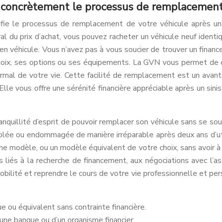
e concrètement le processus de remplacement
idifie le processus de remplacement de votre véhicule après 
l du prix d’achat, vous pouvez racheter un véhicule neuf identi
ncien véhicule. Vous n’avez pas à vous soucier de trouver un fi
 choix, ses options ou ses équipements. La GVN vous permet de c
ormal de votre vie. Cette facilité de remplacement est un avan
lle vous offre une sérénité financière appréciable après un sini
ranquillité d’esprit de pouvoir remplacer son véhicule sans se 
volée ou endommagée de manière irréparable après deux ans d’ut
e modèle, ou un modèle équivalent de votre choix, sans avoir à
liés à la recherche de financement, aux négociations avec l’assu
mobilité et reprendre le cours de votre vie professionnelle et per
 ou équivalent sans contrainte financière.
’une banque ou d’un organisme financier.