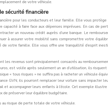
remplacement de votre véhicule.
de sécurité financière
ancière pour les conducteurs et leur famille. Elle vous protège 
 capacité à faire face aux dépenses imprévues. En cas de pert
ontracter un nouveau crédit auprès d’une banque. Le rembourse
inuer à assurer votre mobilité sans compromettre votre équilib
té de votre famille. Elle vous offre une tranquillité d’esprit i
ont les revenus sont principalement consacrés au remboursement 
ros, est volée après seulement un an d’utilisation, ils risquent d
que « tous risques » ne suffira pas à racheter un véhicule équiv
nce GVN, ils pourront remplacer leur voiture sans impacter leur
il et accompagner leurs enfants à l’école. Cet exemple illustre
ux de préserver leur équilibre budgétaire.
 au risque de perte totale de votre véhicule.