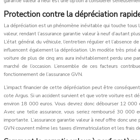
garantie valeur à neuf est une option à considérer sérieusemen
Protection contre la dépréciation rapid
La dépréciation est un phénomène inévitable qui touche tous l
valeur, rendant l’assurance garantie valeur à neuf d’autant plu
L’état général du véhicule, l’entretien régulier et l’absence 
influencent également la dépréciation. Un modèle très prisé au
voiture de plus de cinq ans aura inévitablement perdu une pa
marché de l’occasion. L’ensemble de ces facteurs contribue
fonctionnement de l’assurance GVN.
L’impact financier de cette dépréciation peut être conséquen
cote Argus. Si un accident survient et que votre voiture est dé
environ 18 000 euros. Vous devrez donc débourser 12 000 eur
Avec une telle assurance, vous seriez remboursé 30 000 euro
importante. L’assurance garantie valeur à neuf offre donc une 
GVN couvrent même les taxes d’immatriculation et les frais de