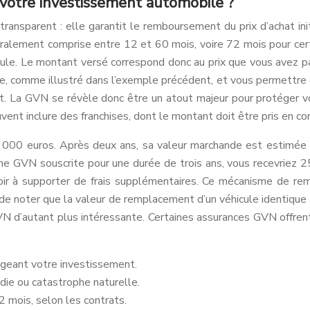
votre investissement automobile ?
transparent : elle garantit le remboursement du prix d’achat init
alement comprise entre 12 et 60 mois, voire 72 mois pour cert
cule. Le montant versé correspond donc au prix que vous avez pay
le, comme illustré dans l’exemple précédent, et vous permettre d
t. La GVN se révèle donc être un atout majeur pour protéger v
ent inclure des franchises, dont le montant doit être pris en co
5 000 euros. Après deux ans, sa valeur marchande est estimée
e GVN souscrite pour une durée de trois ans, vous recevriez 25 
voir à supporter de frais supplémentaires. Ce mécanisme de r
ant de noter que la valeur de remplacement d’un véhicule identiqu
VN d’autant plus intéressante. Certaines assurances GVN offrent
tégeant votre investissement.
ndie ou catastrophe naturelle.
 mois, selon les contrats.