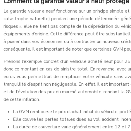
Comment la garantie valeur à neuf protège 
La garantie valeur à neuf fonctionne sur un principe simple et 
catastrophe naturelle) pendant une période déterminée, génér
risques », elle ne tient pas compte de la dépréciation du véhi
équipements d’origine. Cette différence peut être substantiel
à puiser dans vos économies ou à contracter un nouveau crédi
conséquente. Il est important de noter que certaines GVN peuv
Prenons l’exemple concret d’un véhicule acheté neuf pour 2
donc ce montant en cas de sinistre total. En revanche, avec un
euros vous permettrait de remplacer votre véhicule sans a
tranquillité d’esprit non négligeable. En effet, il est import
et de l’évolution des prix du marché automobile, rendant la G
de cette inflation.
La GVN rembourse le prix d’achat initial du véhicule, pro
Elle couvre les pertes totales dues au vol, accident, ince
La durée de couverture varie généralement entre 12 et 72