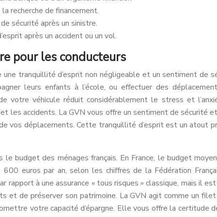
à la recherche de financement.
e sécurité après un sinistre.
d’esprit après un accident ou un vol.
ière pour les conducteurs
 une tranquillité d’esprit non négligeable et un sentiment de séc
pagner leurs enfants à l’école, ou effectuer des déplacemen
e votre véhicule réduit considérablement le stress et l’anxi
 et les accidents. La GVN vous offre un sentiment de sécurité e
de vos déplacements. Cette tranquillité d’esprit est un atout p
le budget des ménages français. En France, le budget moyen an
ron 600 euros par an, selon les chiffres de la Fédération Fran
ar rapport à une assurance « tous risques » classique, mais il 
ants et de préserver son patrimoine. La GVN agit comme un filet
mettre votre capacité d’épargne. Elle vous offre la certitude d