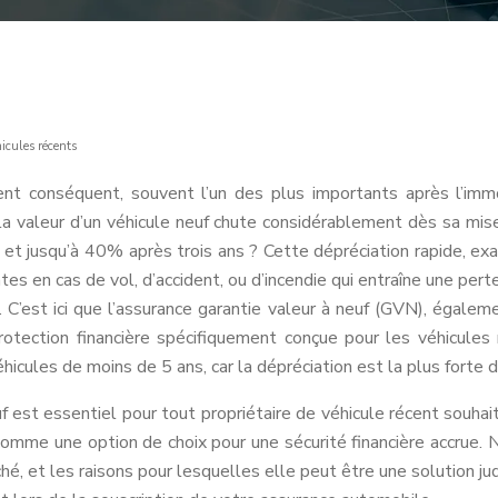
icules récents
ent conséquent, souvent l’un des plus importants après l’immob
la valeur d’un véhicule neuf chute considérablement dès sa mise
 et jusqu’à 40% après trois ans ? Cette dépréciation rapide, e
ntes en cas de vol, d’accident, ou d’incendie qui entraîne une pe
n. C’est ici que l’assurance garantie valeur à neuf (GVN), égal
tection financière spécifiquement conçue pour les véhicules ré
icules de moins de 5 ans, car la dépréciation est la plus forte d
f est essentiel pour tout propriétaire de véhicule récent souhai
 comme une option de choix pour une sécurité financière accrue
hé, et les raisons pour lesquelles elle peut être une solution j