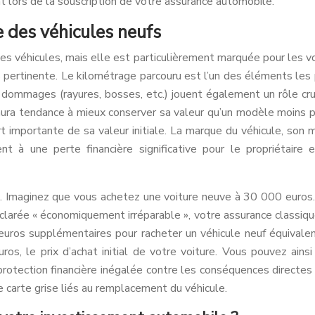
t lors de la souscription de votre assurance automobile.
e des véhicules neufs
es véhicules, mais elle est particulièrement marquée pour les vo
s pertinente. Le kilométrage parcouru est l’un des éléments les p
de dommages (rayures, bosses, etc.) jouent également un rôle cruc
ra tendance à mieux conserver sa valeur qu’un modèle moins popu
rt importante de sa valeur initiale. La marque du véhicule, son
nt à une perte financière significative pour le propriétaire 
t. Imaginez que vous achetez une voiture neuve à 30 000 euros.
clarée « économiquement irréparable », votre assurance classique
os supplémentaires pour racheter un véhicule neuf équivalent. 
s, le prix d’achat initial de votre voiture. Vous pouvez ainsi
protection financière inégalée contre les conséquences directes 
 carte grise liés au remplacement du véhicule.