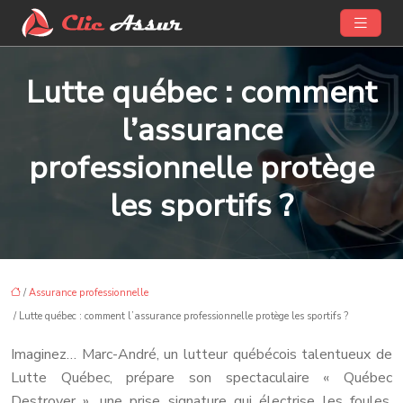
Lutte québec : comment
l’assurance
professionnelle protège
les sportifs ?
/
Assurance professionnelle
/ Lutte québec : comment l’assurance professionnelle protège les sportifs ?
Imaginez… Marc-André, un lutteur québécois talentueux de
Lutte Québec, prépare son spectaculaire « Québec
Destroyer », une prise signature qui électrise les foules.