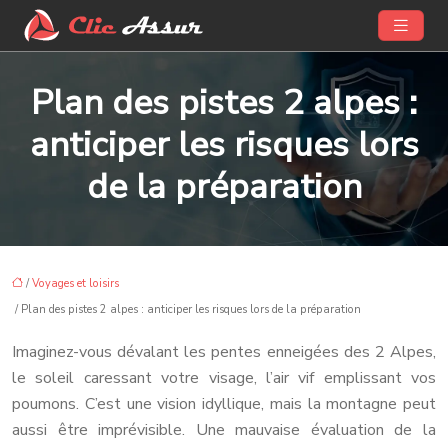
Plan des pistes 2 alpes :
anticiper les risques lors
de la préparation
/
Voyages et loisirs
/ Plan des pistes 2 alpes : anticiper les risques lors de la préparation
Imaginez-vous dévalant les pentes enneigées des 2 Alpes,
le soleil caressant votre visage, l’air vif emplissant vos
poumons. C’est une vision idyllique, mais la montagne peut
aussi être imprévisible. Une mauvaise évaluation de la