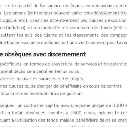
bles sur le marché de l’assurance obsèques, en demandant des 
. Les primes (cotisations) peuvent varier considérablement d’un
gique, etc.). Examinez attentivement les clauses d’exclusion (
de l’inflation), et les modalités de versement des fonds (délais,
onsultant les avis des clients et les classements des compagn
. Une bonne assurance obsèques est un investissement pour l’aven
nce obsèques avec discernement
pécifiques, en termes de couverture, de services et de garantie
le capital décès sera versé en temps voulu.
ter les mauvaises surprises et les litiges.
taines clauses ou de changer de bénéficiaire en cours de contrat.
ations) et des éventuels frais de gestion.
èques : un contrat en capital avec une prime unique de 3000 eu
nt un forfait obsèques complet à 4500 euros, incluant le cer
 quant à l’utilisation des fonds, mais le bénéficiaire devra se c