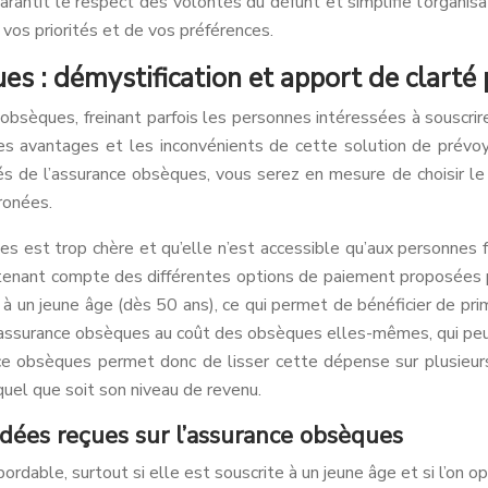
arantit le respect des volontés du défunt et simplifie l’organi
vos priorités et de vos préférences.
es : démystification et apport de clarté 
bsèques, freinant parfois les personnes intéressées à souscrire u
les avantages et les inconvénients de cette solution de prévoy
és de l’assurance obsèques, vous serez en mesure de choisir le
ronées.
s est trop chère et qu’elle n’est accessible qu’aux personnes fo
en tenant compte des différentes options de paiement proposées p
un jeune âge (dès 50 ans), ce qui permet de bénéficier de prim
ne assurance obsèques au coût des obsèques elles-mêmes, qui p
 obsèques permet donc de lisser cette dépense sur plusieurs 
 quel que soit son niveau de revenu.
dées reçues sur l’assurance obsèques
bordable, surtout si elle est souscrite à un jeune âge et si l’on 