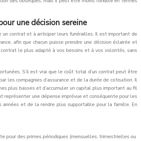
sation des obsèques, mais il peut être moins flexible en termes
pour une décision sereine
n contrat et à anticiper leurs funérailles. Il est important de
ance, afin que chacun puisse prendre une décision éclairée et
 contrat le plus adapté à vos besoins et à vos volontés, sans
rtunées. S’il est vrai que le coût total d’un contrat peut être
ar les compagnies d’assurance et de la durée de cotisation. Il
es plus basses et d’accumuler un capital plus important au fil
eut représenter une dépense imprévue et conséquente pour les
années et de la rendre plus supportable pour la famille. En
opte pour des primes périodiques (mensuelles, trimestrielles ou