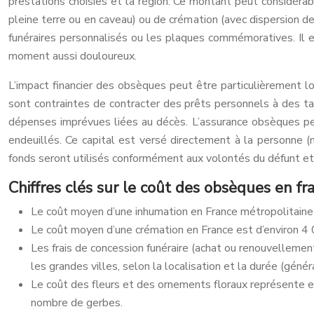
prestations choisies et la région. Ce montant peut considérabl
pleine terre ou en caveau) ou de crémation (avec dispersion d
funéraires personnalisés ou les plaques commémoratives. Il es
moment aussi douloureux.
L’impact financier des obsèques peut être particulièrement lo
sont contraintes de contracter des prêts personnels à des tau
dépenses imprévues liées au décès. L’assurance obsèques per
endeuillés. Ce capital est versé directement à la personne (
fonds seront utilisés conformément aux volontés du défunt et p
Chiffres clés sur le coût des obsèques en fr
Le coût moyen d’une inhumation en France métropolitaine e
Le coût moyen d’une crémation en France est d’environ 4 00
Les frais de concession funéraire (achat ou renouvelleme
les grandes villes, selon la localisation et la durée (gé
Le coût des fleurs et des ornements floraux représente e
nombre de gerbes.