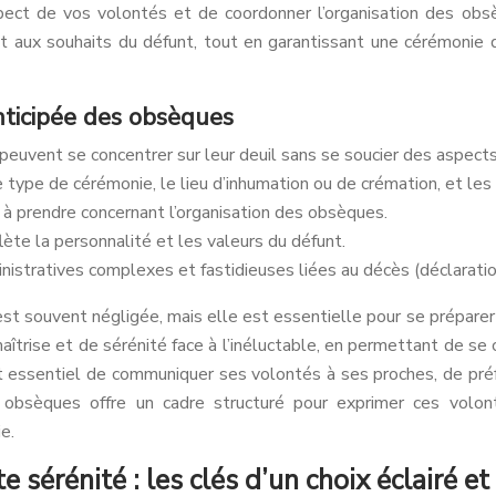
ect de vos volontés et de coordonner l’organisation des obsèq
uant aux souhaits du défunt, tout en garantissant une cérémonie
nticipée des obsèques
euvent se concentrer sur leur deuil sans se soucier des aspects
 type de cérémonie, le lieu d’inhumation ou de crémation, et les
ns à prendre concernant l’organisation des obsèques.
flète la personnalité et les valeurs du défunt.
tratives complexes et fastidieuses liées au décès (déclaration
t souvent négligée, mais elle est essentielle pour se préparer à
îtrise et de sérénité face à l’inéluctable, en permettant de se
st essentiel de communiquer ses volontés à ses proches, de préfé
e obsèques offre un cadre structuré pour exprimer ces volon
e.
 sérénité : les clés d’un choix éclairé e