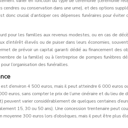
ement varier en fonction du type de cérémonie (cérémonie religi
es cendres ou conservation dans une urne), et des options supplé
t donc crucial d’anticiper ces dépenses funéraires pour éviter d
urd pour les familles aux revenus modestes, ou en cas de décès
x d’intérêt élevés ou de puiser dans leurs économies, souvent 
met de prévoir un capital garanti dédié au financement des obs
membre de la famille) ou à l’entreprise de pompes funèbres dés
our l’organisation des funérailles.
ance
st d’environ 4 500 euros, mais il peut atteindre 6 000 euros ou
0 euros, sans compter le prix de l’urne cinéraire et du lieu de d
nt) peuvent varier considérablement de quelques centaines d’eur
néralement 15, 30 ou 50 ans). Une concession trentenaire peut co
n moyenne 300 euros lors d’obsèques, mais il peut être plus éle