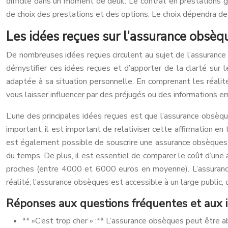
difficile dans un moment de deuil. Le contrat en prestations g
de choix des prestations et des options. Le choix dépendra de 
Les idées reçues sur l’assurance obsèqu
De nombreuses idées reçues circulent au sujet de l’assurance o
démystifier ces idées reçues et d’apporter de la clarté sur 
adaptée à sa situation personnelle. En comprenant les réalit
vous laisser influencer par des préjugés ou des informations er
L’une des principales idées reçues est que l’assurance obsèque
important, il est important de relativiser cette affirmation 
est également possible de souscrire une assurance obsèques à 
du temps. De plus, il est essentiel de comparer le coût d’u
proches (entre 4000 et 6000 euros en moyenne). L’assurance
réalité, l’assurance obsèques est accessible à un large public,
Réponses aux questions fréquentes et aux i
** »C’est trop cher » :** L’assurance obsèques peut être a