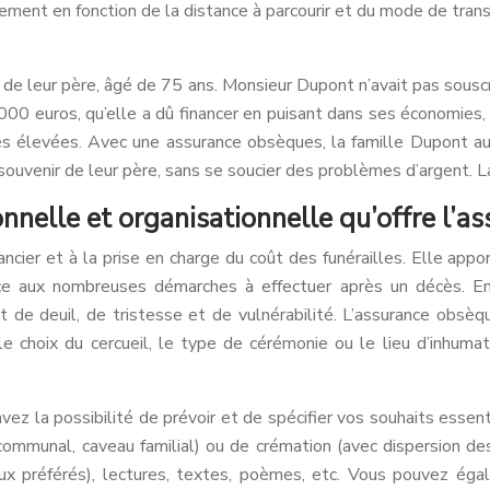
ment en fonction de la distance à parcourir et du mode de transpor
e leur père, âgé de 75 ans. Monsieur Dupont n’avait pas souscrit
00 euros, qu’elle a dû financer en puisant dans ses économies,
s élevées. Avec une assurance obsèques, la famille Dupont aura
souvenir de leur père, sans se soucier des problèmes d’argent. La
onnelle et organisationnelle qu’offre l’
ancier et à la prise en charge du coût des funérailles. Elle a
ce aux nombreuses démarches à effectuer après un décès. E
de deuil, de tristesse et de vulnérabilité. L’assurance obsè
 le choix du cercueil, le type de cérémonie ou le lieu d’inhuma
z la possibilité de prévoir et de spécifier vos souhaits essent
e communal, caveau familial) ou de crémation (avec dispersion d
eaux préférés), lectures, textes, poèmes, etc. Vous pouvez ég