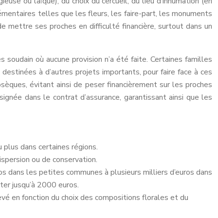
euse ou laïque), du choix du cercueil, du lieu d’inhumation (en
mentaires telles que les fleurs, les faire-part, les monuments
e mettre ses proches en difficulté financière, surtout dans un
 soudain où aucune provision n’a été faite. Certaines familles
destinées à d’autres projets importants, pour faire face à ces
èques, évitant ainsi de peser financièrement sur les proches
ignée dans le contrat d’assurance, garantissant ainsi que les
 plus dans certaines régions.
ispersion ou de conservation.
os dans les petites communes à plusieurs milliers d’euros dans
uter jusqu’à 2000 euros.
vé en fonction du choix des compositions florales et du