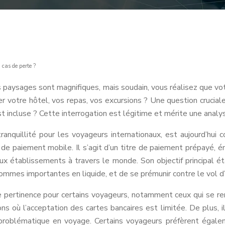
 cas de perte ?
s paysages sont magnifiques, mais soudain, vous réalisez que vot
r votre hôtel, vos repas, vos excursions ? Une question crucial
t incluse ? Cette interrogation est légitime et mérite une analy
ranquillité pour les voyageurs internationaux, est aujourd’hu
 de paiement mobile. Il s’agit d’un titre de paiement prépayé, é
ux établissements à travers le monde. Son objectif principal é
 sommes importantes en liquide, et de se prémunir contre le vol d
e pertinence pour certains voyageurs, notamment ceux qui se r
égions où l’acceptation des cartes bancaires est limitée. De plu
 problématique en voyage. Certains voyageurs préfèrent égale