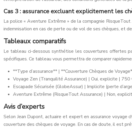
Cas 3 : assurance excluant explicitement les c
La police « Aventure Extrême » de la compagnie RisqueTout A
indemnisation en cas de perte ou de vol de ses chèques, et de
Tableaux comparatifs
Le tableau ci-dessous synthétise les couvertures offertes p
spécifiques. Ce tableau vous permettra de comparer rapidemen
**Type d’assurance** | **Couverture Chèques de Voyage** 
Voyage Zen (Tranquilité Assurance) | Oui, explicite | 750 
Escapade Sécurisée (GlobeAssur) | Implicite (perte d’argent 
Aventure Extrême (RisqueTout Assurance) | Non, explicit
Avis d’experts
Selon Jean Dupont, actuaire et expert en assurance voyage chez 
couverture des chèques de voyage. En cas de doute, il est préf