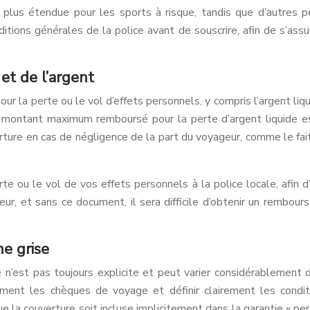
e plus étendue pour les sports à risque, tandis que d’autres 
nditions générales de la police avant de souscrire, afin de s’as
et de l’argent
r la perte ou le vol d’effets personnels, y compris l’argent l
e montant maximum remboursé pour la perte d’argent liquide es
ture en cas de négligence de la part du voyageur, comme le fait 
e ou le vol de vos effets personnels à la police locale, afin d
ur, et sans ce document, il sera difficile d’obtenir un rembou
e grise
’est pas toujours explicite et peut varier considérablement d’u
ment les chèques de voyage et définir clairement les condit
que la couverture soit incluse implicitement dans la garantie « per