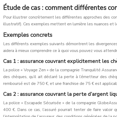
Étude de cas : comment différentes co
Pour illustrer concrètement les différentes approches des co
illustratif). Ces exemples mettent en lumière les nuances et l
Exemples concrets
Les différents exemples suivants démontrent les divergences 
aidera à mieux comprendre ce à quoi vous pouvez vous attendr
Cas 1 : assurance couvrant explicitement les c
La police « Voyage Zen » de la compagnie Tranquilité Assuranc
des chèques, qu’il ait déclaré la perte à l’émetteur des ch
remboursé est de 750 €, et une franchise de 75 € est applicab
Cas 2 : assurance couvrant la perte d’argent liqu
La police « Escapade Sécurisée » de la compagnie GlobeAssur
400 €. Dans ce cas, l’assuré pourrait tenter de faire valoir
l’interprétation de l’assureur, des conditions générales de la po