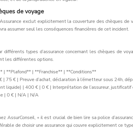
hèques de voyage
ssurance exclut explicitement la couverture des chèques de v
vra assumer seul les conséquences financières de cet incident.
ar différents types d’assurance concernant les chèques de voya
t les différentes options.
| **Plafond** | **Franchise** | **Conditions**
€ | 75 € | Preuve d’achat, déclaration à l’émetteur sous 24h, dép
liquide) | 400 € | 0 € | Interprétation de l’assureur, justificatif
e | 0 € | N/A | N/A
AssurConseil, « il est crucial de bien lire sa police d’assuranc
érable de choisir une assurance qui couvre explicitement ce type