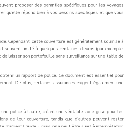
peuvent proposer des garanties spécifiques pour les voyages
surer qu’elle répond bien à vos besoins spécifiques et que vous
iquide. Cependant, cette couverture est généralement soumise à
t souvent limité à quelques centaines d’euros (par exemple,
de laisser son portefeuille sans surveillance sur une table de
’obtenir un rapport de police. Ce document est essentiel pour
rsement. De plus, certaines assurances exigent également une
ne police à l’autre, créant une véritable zone grise pour les
ions de leur couverture, tandis que d’autres peuvent rester
te d’argent liquide », mais cela peut être sujet à interprétation