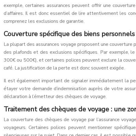
exemple, certaines assurances peuvent offrir une couvertur
d’affaires. Il est donc essentiel de lire attentivement les co
comprenez les exclusions de garantie.
Couverture spécifique des biens personnels 
La plupart des assurances voyage proposent une couverture pou
des plafonds et des exclusions spécifiques. Par exemple, l
300€ ou 500€), et certaines polices peuvent exclure la couver
café. La justification de la perte est donc souvent exigée.
Il est également important de signaler immédiatement la pert
étayer votre demande d’indemnisation auprès de votre assure
déclaration à l’émetteur des chèques de voyage.
Traitement des chèques de voyage : une zon
La couverture des chèques de voyage par l’assurance voyage n
voyageurs. Certaines polices peuvent mentionner spécifique
silencieuses sur le sujet. Dans ce dernier cas, il est possible 